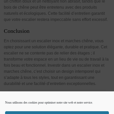
un chiffon doux et un nettoyant non abrasif, tandis que le
bois de chêne peut être entretenu avec des produits
naturels et écologiques. Cette facilité d’entretien garantit
que votre escalier restera impeccable sans effort excessif.
Conclusion
En choisissant un escalier inox et marches chêne, vous
optez pour une solution élégante, durable et pratique. Cet
escalier ne se contente pas de relier des étages ; il
transforme votre espace en un lieu de vie ou de travail à la
fois beau et fonctionnel. Investir dans un escalier inox et
marches chêne, c’est choisir un design intemporel qui
s’adapte à tous les styles, tout en garantissant une
durabilité et une facilité d’entretien exceptionnelles.
Nous utilisons des cookies pour optimiser notre site web et notre service.